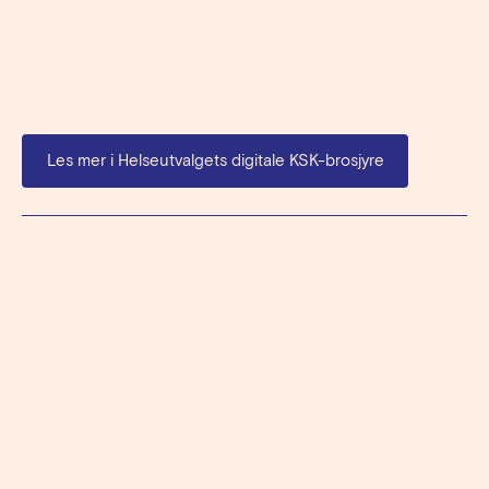
...og test deg gratis
→
Les mer i Helseutvalgets digitale KSK-brosjyre
Relaterte saker