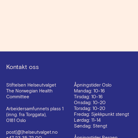
Kvinner som har sex med kvinner
Hormonell prevensjon beskytter mot uplanlagt
graviditet
→
Kontakt oss
Stiftelsen Helseutvalget
Åpningstider Oslo
The Norwegian Health
Mandag: 10-16
Committee
Tirsdag: 10-16
Onsdag: 10-20
Torsdag: 10-20
Arbeidersamfunnets plass 1
Fredag: Sjekkpunkt stengt
(inng. fra Torggata),
Lørdag: 11-14
0181 Oslo
Søndag: Stengt
post[@]helseutvalget.no
Åpningstider Bergen