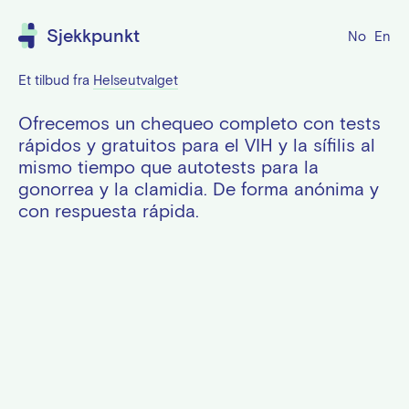
This
is
Sjekkpunkt
No
En
the
default
global
Et tilbud fra
Helseutvalget
title
of
Ofrecemos un chequeo completo con tests
the
rápidos y gratuitos para el VIH y la sífilis al
site
pages.
mismo tiempo que autotests para la
(es)
gonorrea y la clamidia. De forma anónima y
con respuesta rápida.