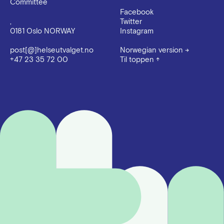
Committee
Facebook
,
Twitter
0181 Oslo NORWAY
Instagram
post[@]helseutvalget.no
Norwegian version
→
+47 23 35 72 00
Til toppen
↑