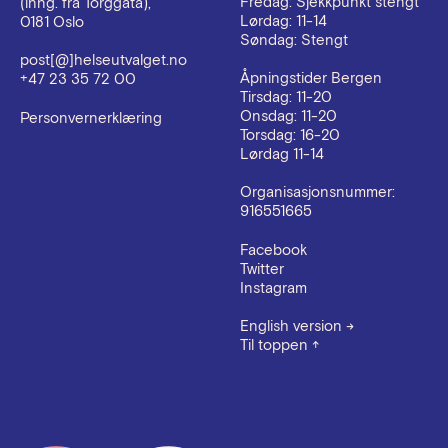
Fredag: Sjekkpunkt stengt
(inng. fra Torggata),
Lørdag: 11-14
0181 Oslo
Søndag: Stengt
post[@]helseutvalget.no
Åpningstider Bergen
+47 23 35 72 00
Tirsdag: 11-20
Onsdag: 11-20
Personvernerklæring
Torsdag: 16-20
Lørdag 11-14
Organisasjonsnummer:
916551665
Facebook
Twitter
Instagram
English version
→
Til toppen
↑