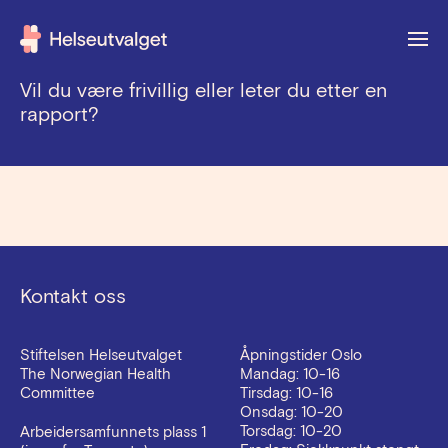
bedre
seksuell
helse
siden
1983
Vil du være frivillig eller leter du etter en
rapport?
Donasjon
artikler
Kontakt oss
Stiftelsen Helseutvalget
Åpningstider Oslo
The Norwegian Health
Mandag: 10-16
Committee
Tirsdag: 10-16
Onsdag: 10-20
Torsdag: 10-20
Arbeidersamfunnets plass 1