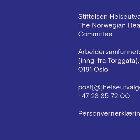
Stiftelsen Helseutv
The Norwegian Hea
Committee
Arbeidersamfunnets
(inng. fra Torggata),
0181 Oslo
post[@]helseutvalg
+47 23 35 72 00
Personvernerklæri