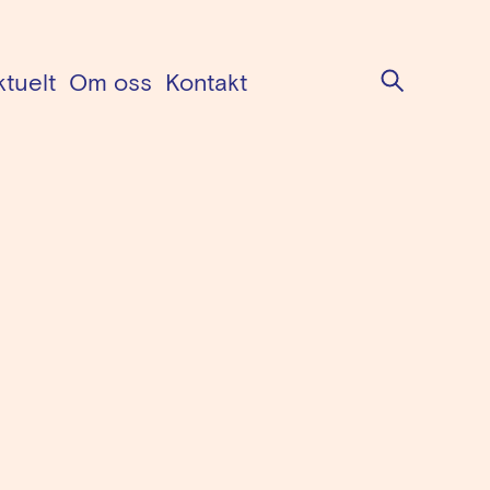
Søk
ktuelt
Om oss
Kontakt
tvalgets hovedkontor i