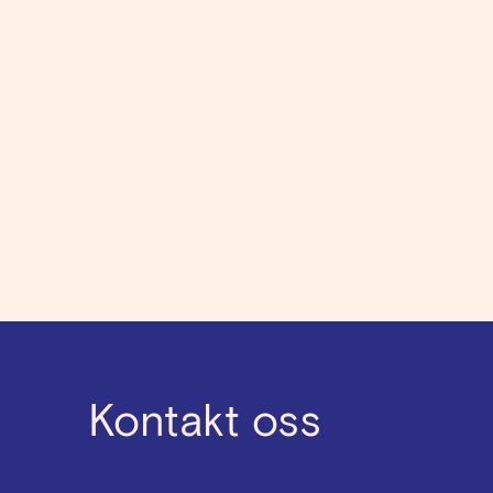
Aktuelt
Helseutvalget sparker i
gang Pride-deltagelsen
med sommerfest!
→
Kontakt oss