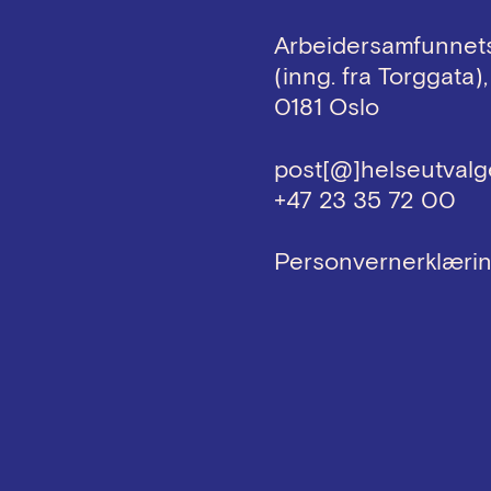
Arbeidersamfunnets
(inng. fra Torggata),
0181 Oslo
post[@]helseutvalg
+47 23 35 72 00
Personvernerklæri